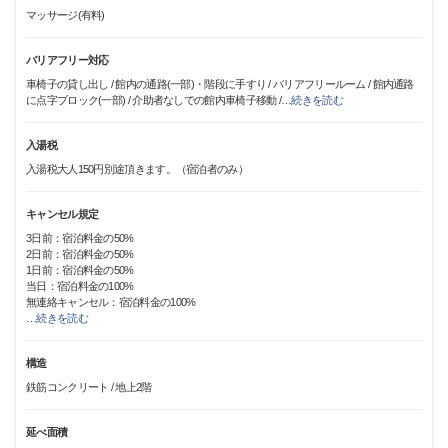
マッサージ(有料)
バリアフリー対応
車椅子の貸し出し / 館内の通路(一部)・階段に手すり / バリアフリールーム / 館内通路
に点字ブロック(一部) / 介助者なしでの館内車椅子移動 /
…
続きを読む
入湯税
入湯税大人150円別途頂きます。（宿泊者のみ）
キャンセル規定
3日前：宿泊料金の50%
2日前：宿泊料金の50%
1日前：宿泊料金の50%
当日：宿泊料金の100%
無連絡キャンセル：宿泊料金の100%
…
続きを読む
構造
鉄筋コンクリート / 地上2階
延べ面積