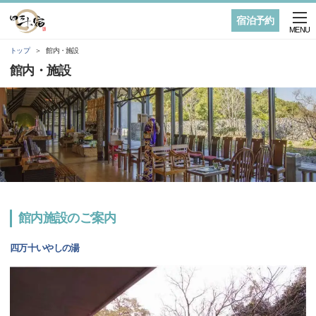
宿泊予約
MENU
トップ
館内・施設
館内・施設
館内施設のご案内
四万十いやしの湯