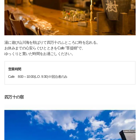
湯に遊び山川海を頬ばりて四万十のふところに時を忘れる。
お休みまでの心安らぐひとときをCafe ”菩提樹”で、
ゆっくりと寛いだ時間をお過ごしください。
営業時間
Cafe 8:00～10:00(L.O. 9:30)※宿泊者のみ
四万十の宿