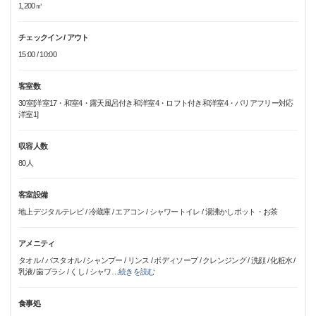
1,200㎡
チェックイン / アウト
15:00 / 10:00
客室数
30室[洋室17・和室4・露天風呂付き和洋室4・ロフト付き和洋室4・バリアフリー対応
洋室1]
収容人数
80人
客室設備
地上デジタルテレビ / 冷蔵庫 / エアコン / シャワートイレ / 湯沸かしポット・お茶
アメニティ
タオル / バスタオル / シャンプー / リンス / ボディソープ / クレンジング / 洗顔 / 化粧水 /
乳液/ 歯ブラシ / くし / シャワ
…
続きを読む
食事処