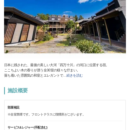
日本に残された、最後の美しい大河「四万十川」の河口に位置する宿。
ここちよい木の香りが漂う全30室の様々な佇まい。
落ち着いた雰囲気の和室とエレガントで
…
続きを読む
施設概要
部屋補足
※全室禁煙です。フロントテラスに喫煙所がございます。
サービス&レジャー(手配含む)