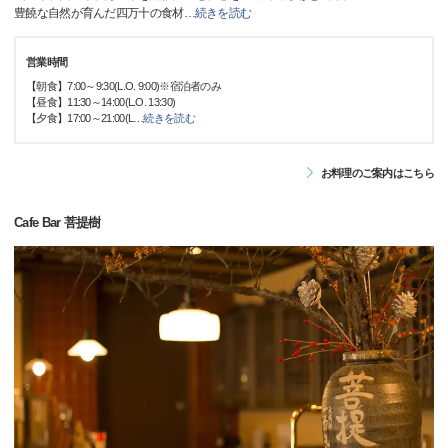
豊饒な自然が育んだ四万十の食材
…
続きを読む
営業時間
【朝食】7:00～9:30(L.O. 9:00)※宿泊者のみ
【昼食】11:30～14:00(L.O. 13:30)
【夕食】17:00～21:00(L
…
続きを読む
お料理のご案内はこちら
Cafe Bar 菩提樹