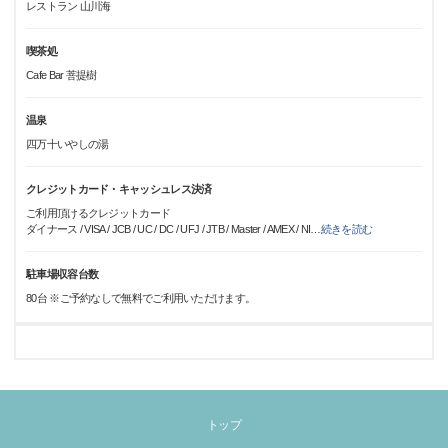
レストラン 山川海
喫茶処
Cafe Bar 菩提樹
温泉
四万十いやしの湯
クレジットカード・キャッシュレス決済
ご利用頂けるクレジットカード
ダイナース / VISA / JCB / UC / DC / UFJ / JTB / Master / AMEX / NI
…
続きを読む
駐車場収容台数
80台 ※ご予約なしで無料でご利用いただけます。
トップ