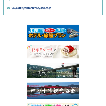
yoyaku2@shimantonoyado.co.jp