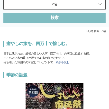
検索
【公式】四万十の宿
癒やしの旅を、四万十で愉しむ。
日本に残された、最後の美しい大河「四万十川」の河口に位置する宿。
ここちよい木の香りが漂う全30室の様々な佇まい。
落ち着いた雰囲気の和室とエレガントで
…
続きを読む
季節の話題