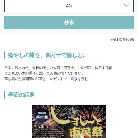
検索
【公式】四万十の宿
癒やしの旅を、四万十で愉しむ。
日本に残された、最後の美しい大河「四万十川」の河口に位置する宿。
ここちよい木の香りが漂う全30室の様々な佇まい。
落ち着いた雰囲気の和室とエレガントで
…
続きを読む
季節の話題