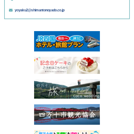
yoyaku2@shimantonoyado.co.jp