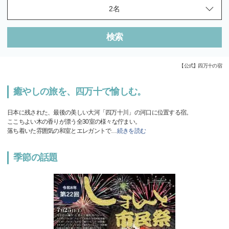
検索
【公式】四万十の宿
癒やしの旅を、四万十で愉しむ。
日本に残された、最後の美しい大河「四万十川」の河口に位置する宿。
ここちよい木の香りが漂う全30室の様々な佇まい。
落ち着いた雰囲気の和室とエレガントで
…
続きを読む
季節の話題