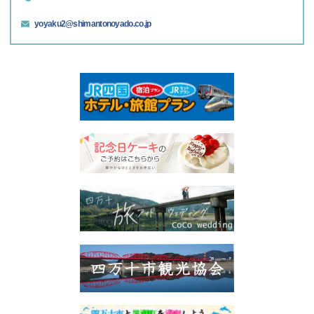
yoyaku2@shimantonoyado.co.jp