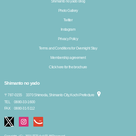
Shimanto no yado Blog
Photo Gallery
Twitter
Instagram
Privacy Policy
Terms and Conditions for Overnight Stay
Membership agreement
Click here for the brochure
Shimanto no yado
〒
787-0155
3370 Shimoda, Shimanto City, Kochi Prefecture
TEL
0880-33-1600
FAX
0880-31-5112