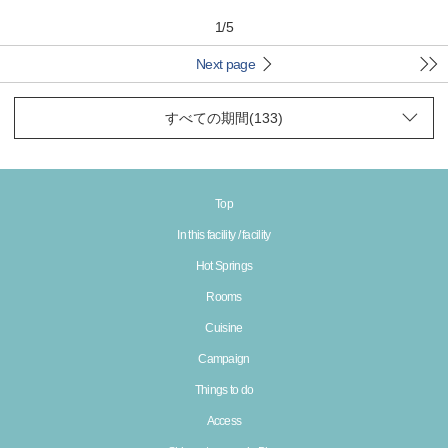
1
/
5
Next page
Top
In this facility / facility
Hot Springs
Rooms
Cuisine
Campaign
Things to do
Access