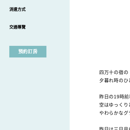
消遣方式
交通導覽
預約訂房
四万十の宿の
夕暮れ時のひ
昨日の19時
空はゆっくり
やわらかなグ
昨日は三日月