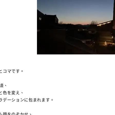
とコマです。
前頃、
と色を変え、
ラデーションに包まれます。
も顔をのぞかせ、