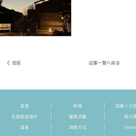
往前
記事一覧へ戻る
首頁
料理
四萬十之
在這個設施中
優惠活動
照片
溫泉
消遣方式
Twitte