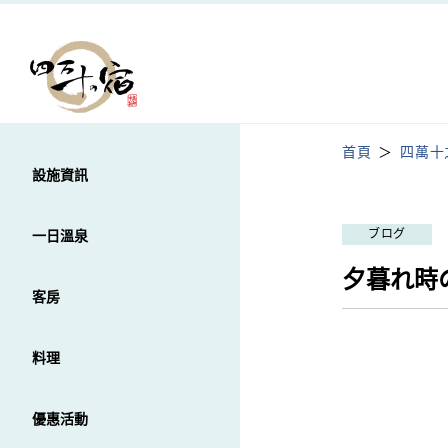
首頁
四萬十
設施資訊
ブログ
一日溫泉
夕暮れ時
客房
料理
優惠活動